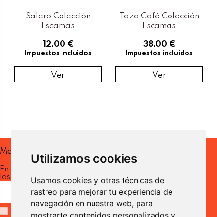
Ver
Ver
Ver
Ver
Ver
Salero Colección
Taza Café Colección
Escamas
Escamas
12,00 €
38,00 €
Impuestos incluidos
Impuestos incluidos
Ver
Ver
Mantente al día
Utilizamos cookies
En nuestra newsletter recibirás
las ultimas novedades.
Usamos cookies y otras técnicas de
rastreo para mejorar tu experiencia de
navegación en nuestra web, para
He leído y acepto la
Política de Privacidad.
mostrarte contenidos personalizados y
Pimentero Colección
Taza Colección