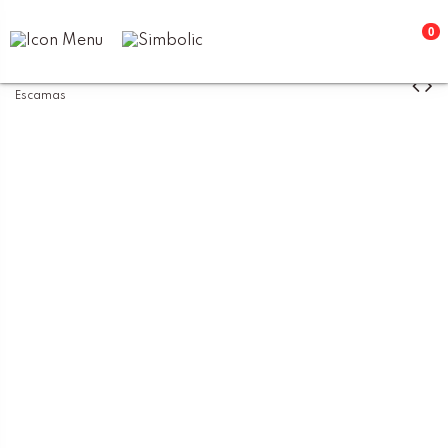
0
Inicio
Artesanía
Cerámicas
Azucarero Colección
Escamas