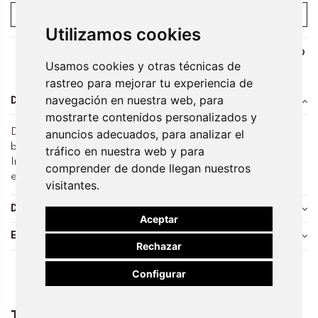
Añadir al carrito
Utilizamos cookies
Usamos cookies y otras técnicas de
rastreo para mejorar tu experiencia de
navegación en nuestra web, para
Descripción
mostrarte contenidos personalizados y
anuncios adecuados, para analizar el
Disfruta de la elegancia singular de Casa Batlló en cada
bocado con nuestro Plato de Postre Colección Escamas.
tráfico en nuestra web y para
Inspirado en el icónico tejado de la Casa, este plato de postre
comprender de donde llegan nuestros
evoca la magia y el arte de Gaudí en tu mesa.
visitantes.
Detalles del producto
Aceptar
Envíos y Devoluciones
Rechazar
Configurar
También podría interesarle