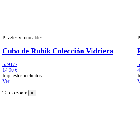
Puzzles y montables
P
Cubo de Rubik Colección Vidriera
539177
5
14,90 €
4
Impuestos incluidos
I
Ver
V
Tap to zoom
×