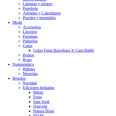
Láminas y pósters
Papeleria
Agendas y Calendarios
Puzzles y montables
Moda
Accesorios
Llaveros
Paraguas
Pañuelos
Gafas
Gafas Etnia Barcelona X Casa Batlló
Bolsos
Ropa
Numismática
Billetes
Monedas
Regalos
Navidad
Ediciones limitadas
Mietis
Etnia
Sant Jordi
Quayola
Natura Bissé
MAM