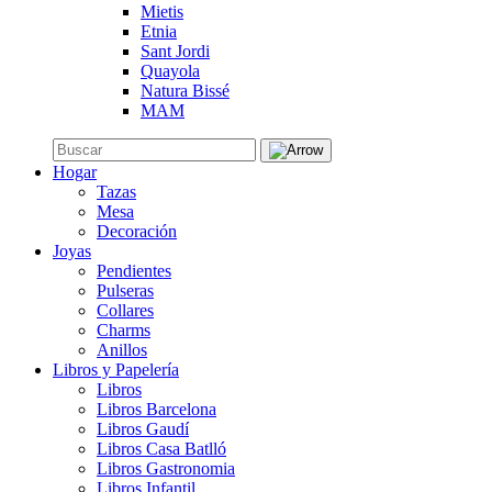
Mietis
Etnia
Sant Jordi
Quayola
Natura Bissé
MAM
Hogar
Tazas
Mesa
Decoración
Joyas
Pendientes
Pulseras
Collares
Charms
Anillos
Libros y Papelería
Libros
Libros Barcelona
Libros Gaudí
Libros Casa Batlló
Libros Gastronomia
Libros Infantil