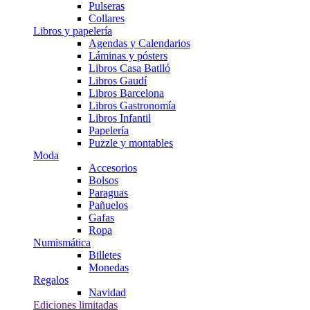
Pulseras
Collares
Libros y papelería
Agendas y Calendarios
Láminas y pósters
Libros Casa Batlló
Libros Gaudí
Libros Barcelona
Libros Gastronomía
Libros Infantil
Papelería
Puzzle y montables
Moda
Accesorios
Bolsos
Paraguas
Pañuelos
Gafas
Ropa
Numismática
Billetes
Monedas
Regalos
Navidad
Ediciones limitadas