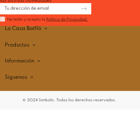
las ultimas novedades.
He leído y acepto la
Política de Privacidad.
La Casa Batlló
Productos
Información
Síguenos
©
2024 Simbolic.
Todos los derechos reservados.