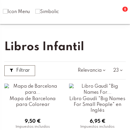
0
Inicio
Libros y Papelería
Libros Infantil
Libros Infantil
Filtrar
Relevancia
23
Mapa de Barcelona
Libro Gaudí "Big Names
para Colorear
For Small People" en
Inglés
9,50 €
6,95 €
Impuestos incluidos
Impuestos incluidos