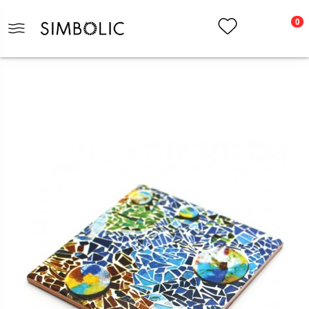
0
Inicio
Hogar
Mesa
Posavasos Colección Jardinera