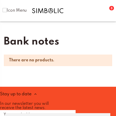
0
Home
Numismática
Bank notes
Bank notes
There are no products.
Stay up to date
In our newsletter you will
receive the latest news.